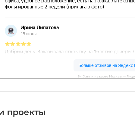
БигХэппи на карте Москвы — Янде
и проекты