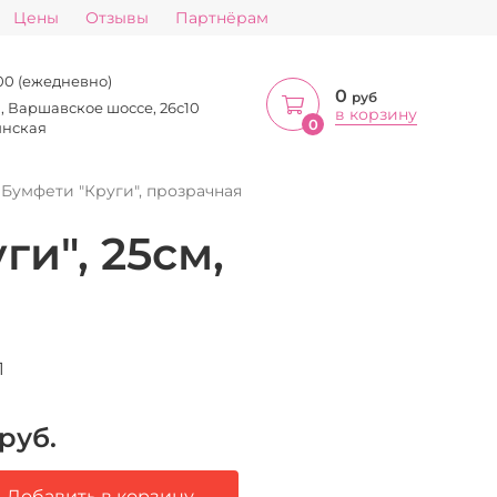
Цены
Отзывы
Партнёрам
:00 (ежедневно)
0
руб
а, Варшавское шоссе, 26с10
в корзину
0
инская
Бумфети "Круги", прозрачная
и", 25см,
1
руб.
Добавить в корзину