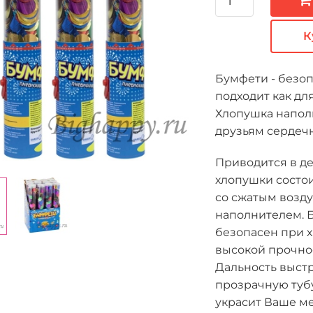
К
Бумфети - безоп
подходит как дл
Хлопушка наполн
друзьям сердеч
Приводится в де
хлопушки состои
со сжатым возду
наполнителем. Б
безопасен при х
высокой прочнос
Дальность выстр
прозрачную тубу
украсит Ваше м