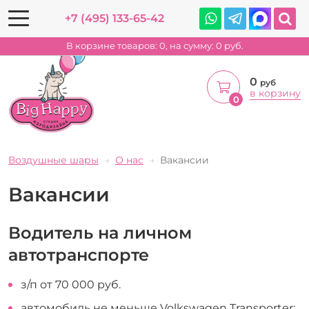
+7 (495) 133-65-42
В корзине товаров:
0
, на сумму:
0
руб.
0
руб
в корзину
0
Воздушные шары
О нас
Вакансии
Вакансии
Водитель на личном
автотранспорте
з/п от 70 000 руб.
автомобиль не меньше Volkswagen Transporter;