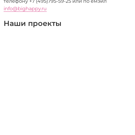
телефону +7 (495)795-59-25 или по емэйл
info@bighappy.ru
Наши проекты