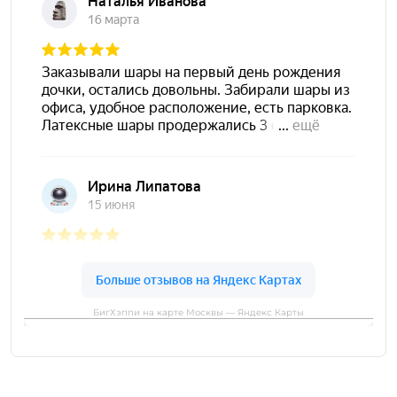
БигХэппи на карте Москвы — Яндекс Карты