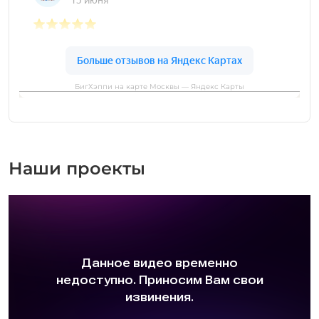
БигХэппи на карте Москвы — Яндекс Карты
Наши проекты