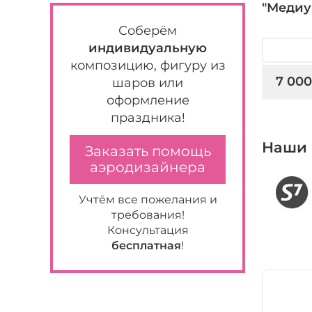
"Медиу
Соберём
индивидуальную
композицию, фигуру из
7 000
шаров или
оформление
праздника!
Наши 
Заказать помощь
аэродизайнера
Учтём все пожелания и
требования!
Консультация
бесплатная
!