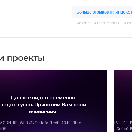
БигХэппи на карте Москвы — Янде
и проекты