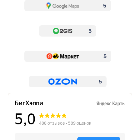
5
5
5
5