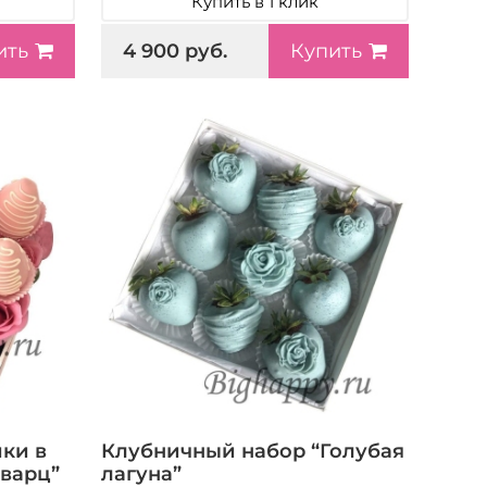
Купить в 1 клик
4 900 руб.
ить
Купить
ики в
Клубничный набор “Голубая
варц”
лагуна”