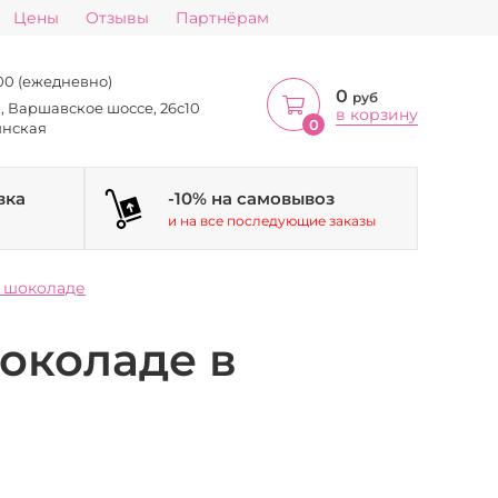
Цены
Отзывы
Партнёрам
:00 (ежедневно)
0
руб
а, Варшавское шоссе, 26с10
в корзину
0
инская
вка
-10% на самовывоз
и на все последующие заказы
в шоколаде
шоколаде в