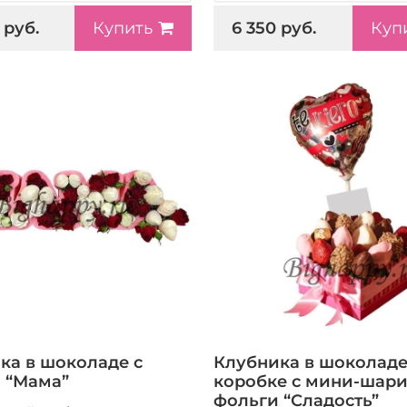
 руб.
6 350 руб.
Купить
Куп
ка в шоколаде с
Клубника в шоколаде
 “Мама”
коробке с мини-шари
фольги “Сладость”