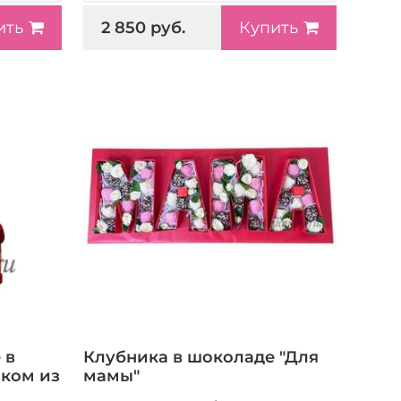
2 850 руб.
ить
Купить
 в
Клубника в шоколаде "Для
ком из
мамы"