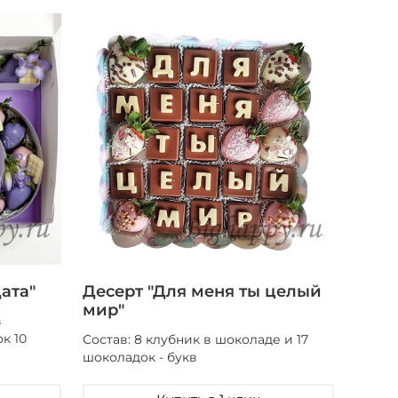
ата"
Десерт "Для меня ты целый
мир"
в
к 10
Состав: 8 клубник в шоколаде и 17
шоколадок - букв