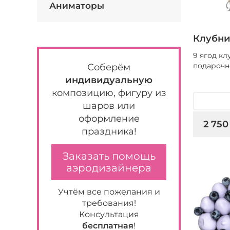
Аниматоры
Клубни
9 ягод к
подарочн
Соберём
индивидуальную
композицию, фигуру из
шаров или
оформление
2 750
праздника!
Заказать помощь
аэродизайнера
Учтём все пожелания и
требования!
Консультация
бесплатная
!