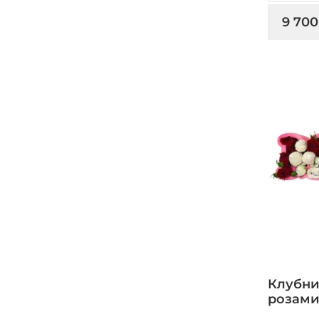
9 700
Клубни
розами