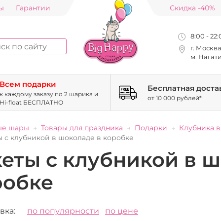
ы
Гарантии
Скидка -40%
8:00 - 22
г. Москв
м. Нагат
Всем подарки
Бесплатная доста
к каждому заказу по 2 шарика и
от 10 000 рублей*
Hi-float БЕСПЛАТНО
ые шары
Товары для праздника
Подарки
Клубника 
ы с клубникой в шоколаде в коробке
еты с клубникой в 
робке
вка:
по популярности
по цене