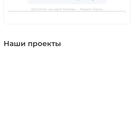
БигХэппи на карте Москвы — Яндекс Карты
Наши проекты