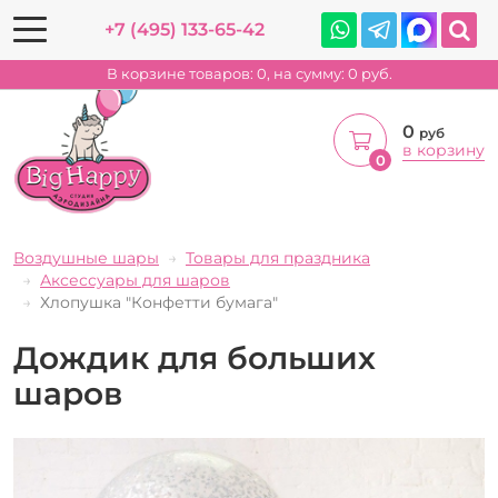
+7 (495) 133-65-42
В корзине товаров:
0
, на сумму:
0
руб.
0
руб
в корзину
0
Воздушные шары
Товары для праздника
Аксессуары для шаров
Хлопушка "Конфетти бумага"
Дождик для больших
шаров