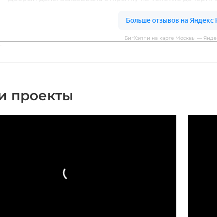
БигХэппи на карте Москвы — Янде
и проекты