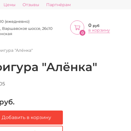
Цены
Отзывы
Партнёрам
:00 (ежедневно)
0
руб
а, Варшавское шоссе, 26с10
в корзину
0
инская
игура "Алёнка"
игура "Алёнка"
05
руб.
Добавить в корзину