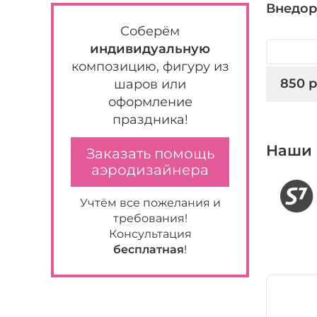
Внедор
Соберём
индивидуальную
композицию, фигуру из
шаров или
оформление
праздника!
Наши 
Заказать помощь
аэродизайнера
Учтём все пожелания и
требования!
Консультация
бесплатная
!