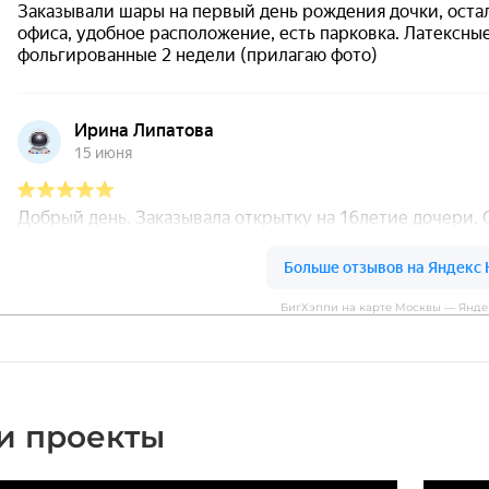
БигХэппи на карте Москвы — Янде
и проекты