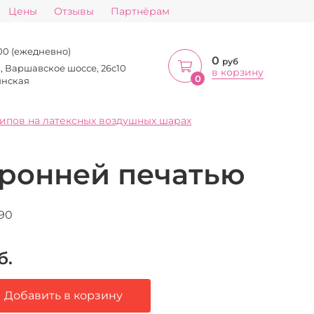
Цены
Отзывы
Партнёрам
:00 (ежедневно)
0
руб
а, Варшавское шоссе, 26с10
в корзину
0
инская
типов на латексных воздушных шарах
оронней печатью
90
б.
Добавить в корзину