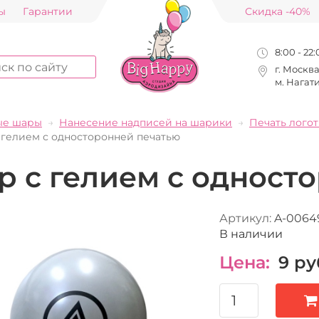
ы
Гарантии
Скидка -40%
8:00 - 22
г. Москв
м. Нагат
ые шары
Нанесение надписей на шарики
Печать лого
 гелием с односторонней печатью
р с гелием с одност
Артикул:
A-0064
В наличии
Цена:
9
ру