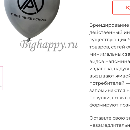
К
Брендирование 
действенный ин
существующих б
товаров, сетей 
минимальных за
видов напомина
издалека, наду
вызывают живой
потребителей — и
запоминаются н
покупки, вызыв
формируют поз
Оставьте свою з
незамедлительно