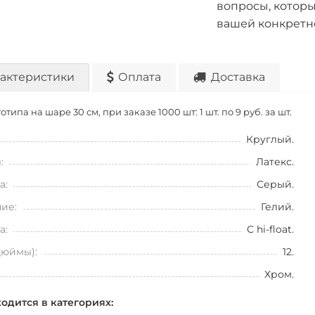
вопросы, которы
вашей конкретн
актеристики
Оплата
Доставка
отипа на шаре 30 см, при заказе 1000 шт: 1 шт. по
9 руб. за шт.
Круглый.
:
Латекс.
а:
Серый.
ие:
Гелий.
а:
С hi-float.
дюймы):
12.
Хром.
ходится в категориях: