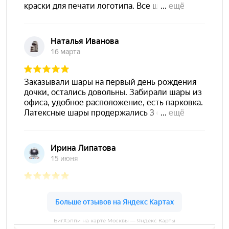
БигХэппи на карте Москвы — Яндекс Карты