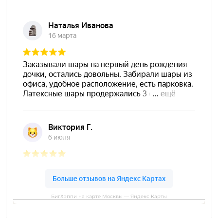
БигХэппи на карте Москвы — Яндекс Карты