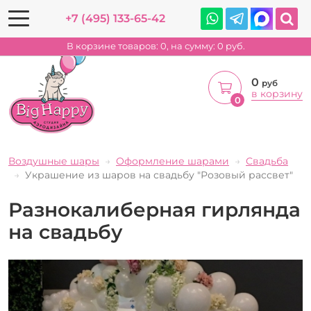
+7 (495) 133-65-42
В корзине товаров:
0
, на сумму:
0
руб.
0
руб
в корзину
0
Воздушные шары
Оформление шарами
Свадьба
Украшение из шаров на свадьбу "Розовый рассвет"
Разнокалиберная гирлянда
на свадьбу