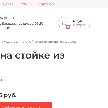
Цены
Отзывы
Партнёрам
:00 (ежедневно)
0
руб
а, Варшавское шоссе, 26с10
в корзину
0
инская
а вход в зал на стойке из воздушных шаров
 на стойке из
48
5
руб.
Добавить в корзину