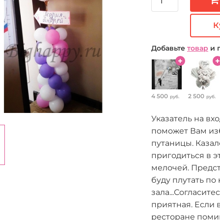
К
Добавьте
товар
и 
4 500
2 500
руб.
руб.
Указатель на вхо
поможет Вам из
путаницы. Казал
пригодиться в э
мелочей. Предст
буду плутать по
зала...Согласите
приятная. Если 
ресторане помим