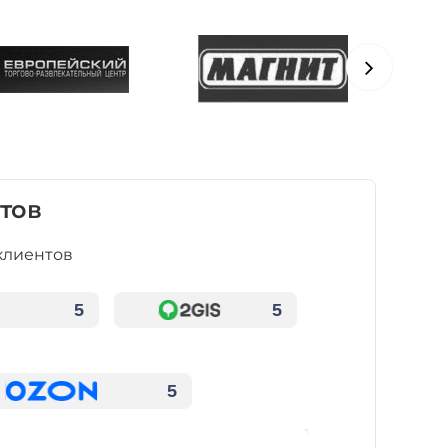
тов
клиентов
5
5
5