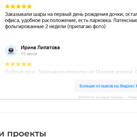
БигХэппи на карте Москвы — Янде
и проекты