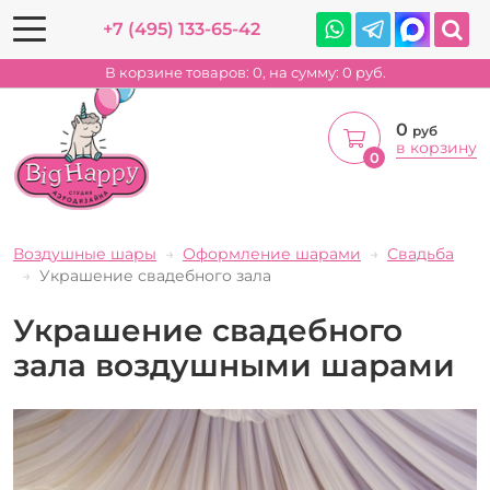
+7 (495) 133-65-42
В корзине товаров:
0
, на сумму:
0
руб.
0
руб
в корзину
0
Воздушные шары
Оформление шарами
Свадьба
Украшение свадебного зала
Украшение свадебного
зала воздушными шарами