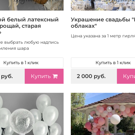
й белый латексный
Украшение свадьбы "
рощай, старая
облаках"
»
Цена указана за 1 метр гирл
е выбрать любую надпись
мления шара
Купить в 1 клик
Купить в 1 клик
 руб.
2 000 руб.
Купить
Куп