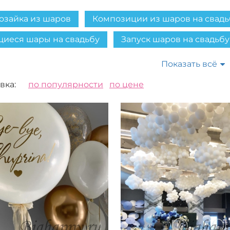
озайка из шаров
Композиции из шаров на свадь
щиеся шары на свадьбу
Запуск шаров на свадьбу
Показать всё
вка:
по популярности
по цене