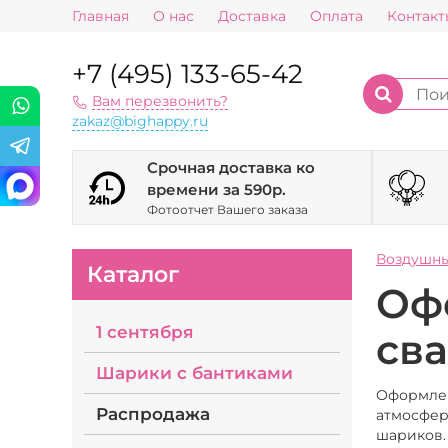
Главная
О нас
Доставка
Оплата
Контакт
+7 (495) 133-65-42
Вам перезвонить?
zakaz@bighappy.ru
Срочная доставка ко
времени за 590р.
Фотоотчет Вашего заказа
Воздушн
Каталог
Оф
1 сентября
св
Шарики с бантиками
Оформлен
Распродажа
атмосфер
шариков.