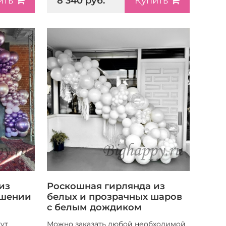
8 340 руб.
ить
Купить
из
Роскошная гирлянда из
ашении
белых и прозрачных шаров
с белым дождиком
ут
Можно заказать любой необходимой