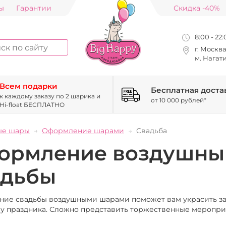
ы
Гарантии
Скидка -40%
8:00 - 22
г. Москв
м. Нагат
Всем подарки
Бесплатная доста
к каждому заказу по 2 шарика и
от 10 000 рублей*
Hi-float БЕСПЛАТНО
ые шары
Оформление шарами
Свадьба
ормление воздушны
адьбы
ие свадьбы воздушными шарами поможет вам украсить зал
у праздника. Сложно представить торжественные меропри