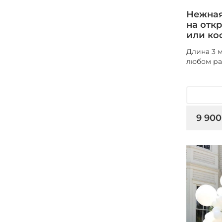
Нежная
на отк
или ко
Длина 3 
любом ра
9 900