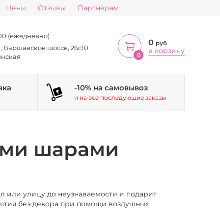
Цены
Отзывы
Партнёрам
:00 (ежедневно)
0
руб
а, Варшавское шоссе, 26с10
в корзину
0
инская
вка
-10% на самовывоз
и на все последующие заказы
ми шарами
 или улицу до неузнаваемости и подарит
ятия без декора при помощи воздушных