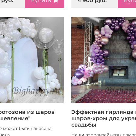
 руб.
4 900 руб.
Купить
Куп
фотозона из шаров
Эффектная гирлянда 
шевление"
шаров-хром для укр
свадьбы
р может быть нанесена
пись
Наши аэродизайнеры помог