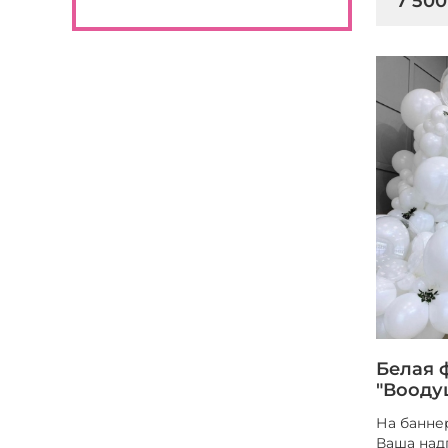
7 500
Белая 
"Вооду
На банне
Ваша над