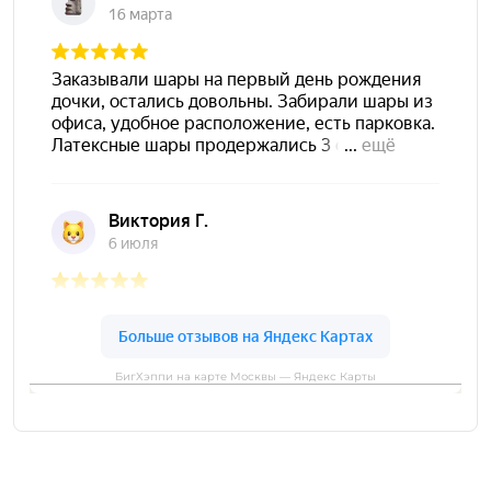
БигХэппи на карте Москвы — Яндекс Карты