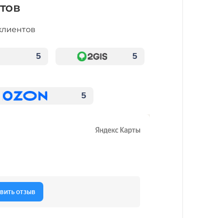
тов
клиентов
5
5
5