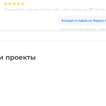
БигХэппи на карте Москвы — Янде
и проекты