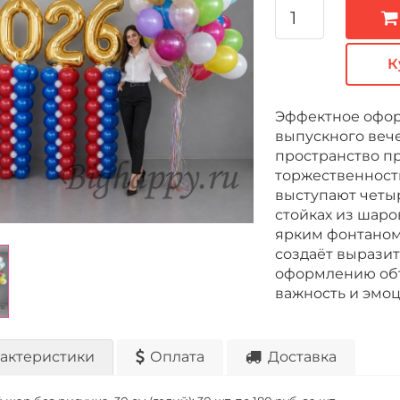
К
Эффектное офор
выпускного вече
пространство п
торжественност
выступают четы
стойках из шаро
ярким фонтаном
создаёт выразит
оформлению объ
важность и эмо
актеристики
Оплата
Доставка