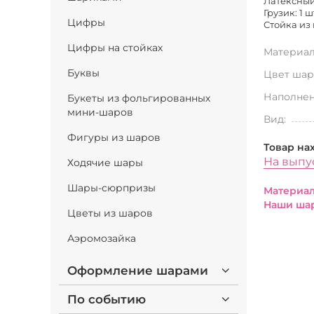
Латексный 
Грузик: 1 ш
Цифры
Стойка из 
Цифры на стойках
Материал
Буквы
Цвет шар
Наполнен
Букеты из фольгированных
мини-шаров
Вид:
Фигуры из шаров
Товар на
На выпу
Ходячие шары
Шары-сюрпризы
Материал
Наши шар
Цветы из шаров
Аэромозайка
Оформление шарами
По событию