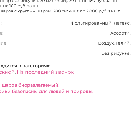
шар без рисунка, 30 см (гелий): 30 шт. по
180 руб. за шт.
т. по
100 руб. за шт.
шаров с круглым шаром, 200 см: 4 шт. по
2 000 руб. за шт.
:
Фольгированный, Латекс.
а:
Ассорти.
ие:
Воздух, Гелий.
Без рисунка.
ходится в категориях:
скной
,
На последний звонок
 шаров биоразлагаемый!
ики безопасны для людей и природы.