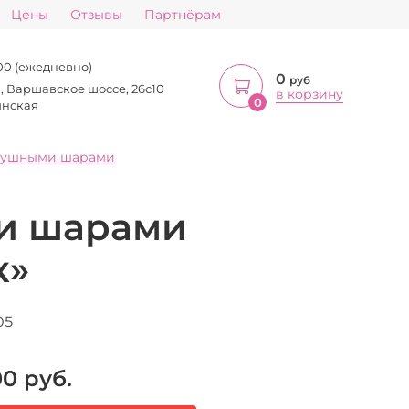
Цены
Отзывы
Партнёрам
:00 (ежедневно)
0
руб
а, Варшавское шоссе, 26с10
в корзину
0
инская
душными шарами
и шарами
к»
05
00
руб.