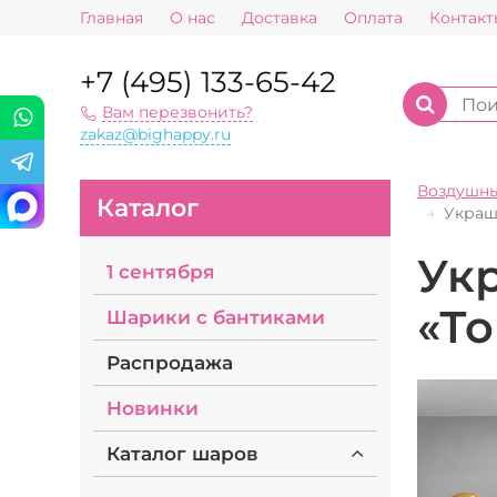
Главная
О нас
Доставка
Оплата
Контакт
+7 (495) 133-65-42
Вам перезвонить?
zakaz@bighappy.ru
Воздушн
Каталог
Украш
Ук
1 сентября
«Т
Шарики с бантиками
Распродажа
Новинки
Каталог шаров