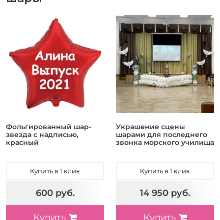
Фольгированный шар-
Украшение сцены
звезда с надписью,
шарами для последнего
красный
звонка морского училища
Купить в 1 клик
Купить в 1 клик
600 руб.
14 950 руб.
Купить
Купить