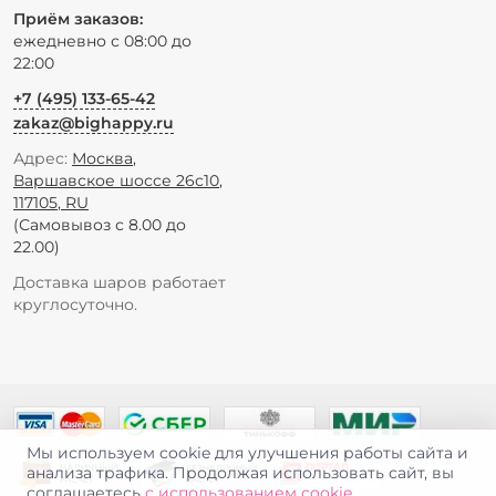
Приём заказов:
ежедневно с 08:00 до
22:00
+7 (495) 133-65-42
zakaz@bighappy.ru
Адрес:
Москва
,
Варшавское шоссе 26с10
,
117105
,
RU
(Самовывоз с 8.00 до
22.00)
Доставка шаров работает
круглосуточно.
Мы используем cookie для улучшения работы сайта и
анализа трафика. Продолжая использовать сайт, вы
соглашаетесь
с использованием cookie
.