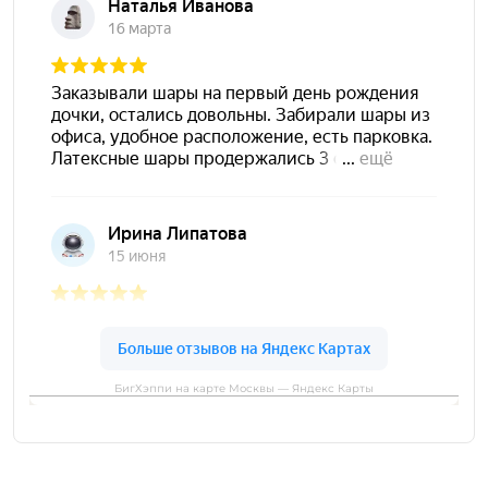
БигХэппи на карте Москвы — Яндекс Карты