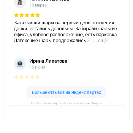
БигХэппи на карте Москвы — Яндекс Карты