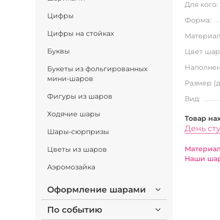
Для кого:
Цифры
Форма:
Цифры на стойках
Материал
Буквы
Цвет шар
Наполнен
Букеты из фольгированных
мини-шаров
Размер (
Фигуры из шаров
Вид:
Ходячие шары
Товар на
День ст
Шары-сюрпризы
Материал
Цветы из шаров
Наши шар
Аэромозайка
Оформление шарами
По событию