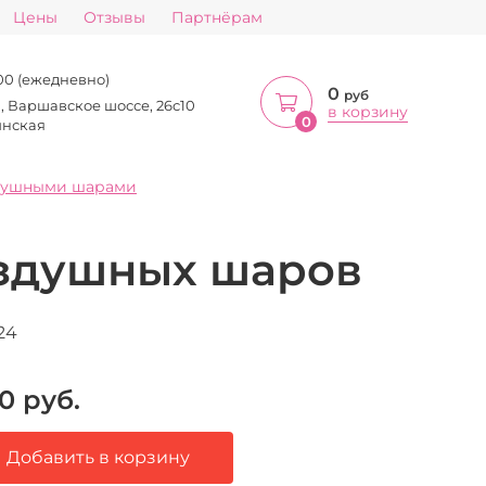
Цены
Отзывы
Партнёрам
:00 (ежедневно)
0
руб
а, Варшавское шоссе, 26с10
в корзину
0
инская
душными шарами
оздушных шаров
24
0
руб.
Добавить в корзину