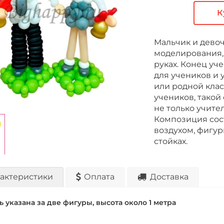
К
Мальчик и девоч
моделирования,
руках. Конец уче
для учеников и у
или родной кла
учеников, такой
не только учител
Композиция сост
воздухом, фигу
стойках.
актеристики
Оплата
Доставка
 указана за две фигуры, высота около 1 метра