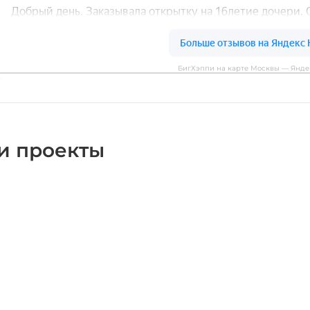
БигХэппи на карте Москвы — Янде
и проекты