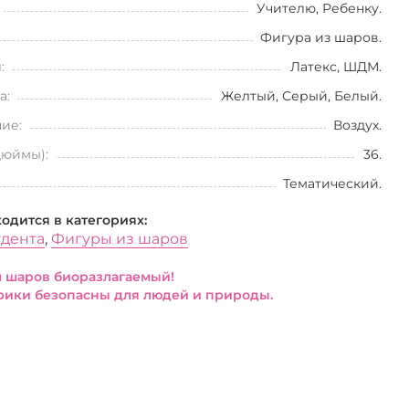
Учителю, Ребенку.
Фигура из шаров.
:
Латекс, ШДМ.
а:
Желтый, Серый, Белый.
ие:
Воздух.
дюймы):
36.
Тематический.
ходится в категориях:
удента
,
Фигуры из шаров
 шаров биоразлагаемый!
ики безопасны для людей и природы.