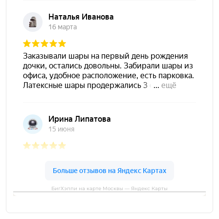
БигХэппи на карте Москвы — Яндекс Карты