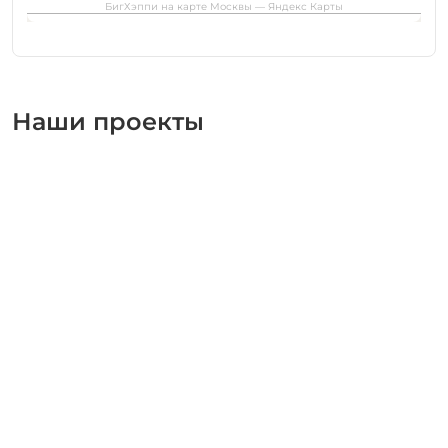
БигХэппи на карте Москвы — Яндекс Карты
Наши проекты