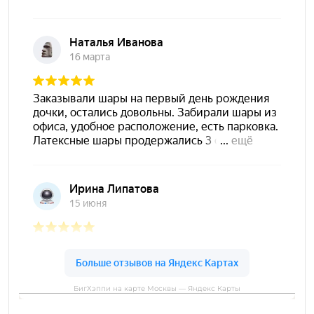
БигХэппи на карте Москвы — Яндекс Карты