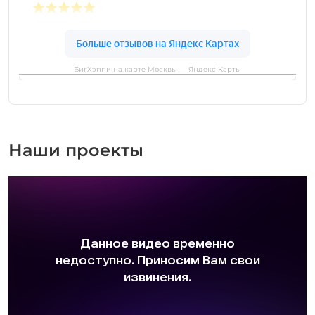
БигХэппи на карте Москвы — Яндекс Карты
Наши проекты