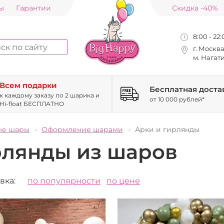
ы
Гарантии
Скидка -40%
8:00 - 22
г. Москв
м. Нагат
Всем подарки
Бесплатная доста
к каждому заказу по 2 шарика и
от 10 000 рублей*
Hi-float БЕСПЛАТНО
ые шары
Оформление шарами
Арки и гирлянды
рлянды из шаров
вка:
по популярности
по цене