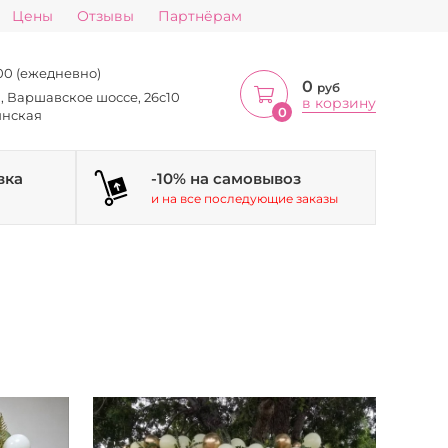
Цены
Отзывы
Партнёрам
:00 (ежедневно)
0
руб
а, Варшавское шоссе, 26с10
в корзину
0
инская
вка
-10% на самовывоз
и на все последующие заказы