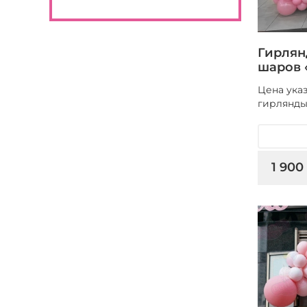
Гирлян
шаров 
Цена указ
гирлянд
1 900