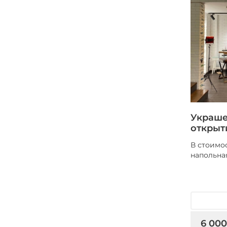
Украше
открыт
В стоимос
напольна
6 000