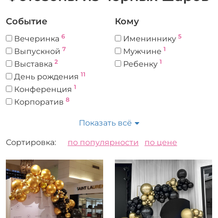
Событие
Кому
6
5
Вечеринка
Имениннику
7
1
Выпускной
Мужчине
2
1
Выставка
Ребенку
11
День рождения
1
Конференция
8
Корпоратив
1
Новый год
Показать всё
1
Открытие магазина
8
Юбилей
Сортировка:
по популярности
по цене
Цвет
Форма
4
Круглый
1
Фигура из шаров