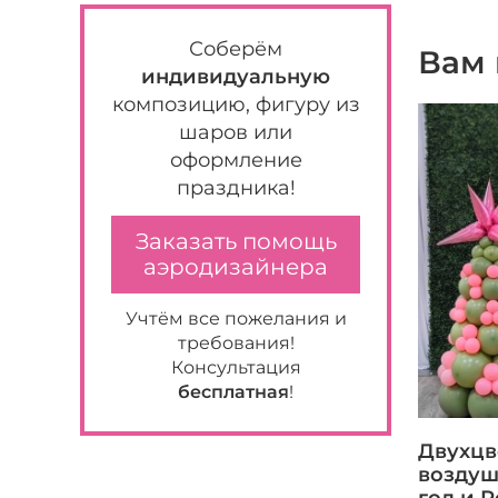
Соберём
Вам 
индивидуальную
композицию, фигуру из
шаров или
оформление
праздника!
Заказать помощь
аэродизайнера
Учтём все пожелания и
требования!
Консультация
бесплатная
!
Двухцв
воздуш
год и 