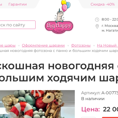
ы
Гарантии
Скидка -40%
8:00 - 22
г. Москв
м. Нагат
ые шары
Оформление шарами
Фотозоны
На Новый 
шная новогодняя фотозона с панно и большим ходячим шар
скошная новогодняя 
большим ходячим ша
Артикул:
A-0077
В наличии
Цена:
22 0