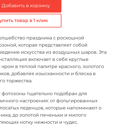
Добавить в корзину
упить товар в 1 клик
волшебство праздника с роскошной
зоной, которая представляет собой
едение искусства из воздушных шаров. Эта
нсталляция включает в себя круглые
хром в теплой палитре красного, золотого
нков, добавляя изысканности и блеска в
го торжества.
 фотозоны тщательно подобран для
ничного настроения: от фольгированных
олосатых леденцов, которые напоминают о
ника, до золотой печеньки и милого
ляющих нотку нежности и чудес.