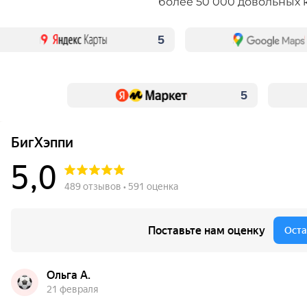
более 50 000 довольных 
5
5