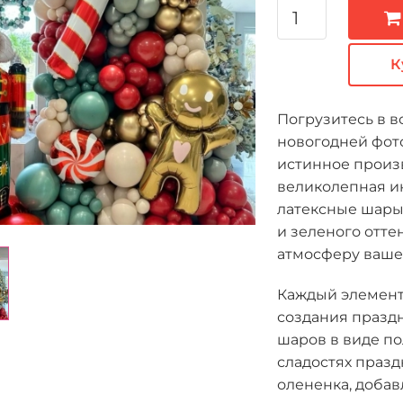
К
Погрузитесь в 
новогодней фото
истинное произв
великолепная и
латексные шары-
и зеленого отте
атмосферу ваше
Каждый элемент
создания празд
шаров в виде п
сладостях празд
олененка, добав