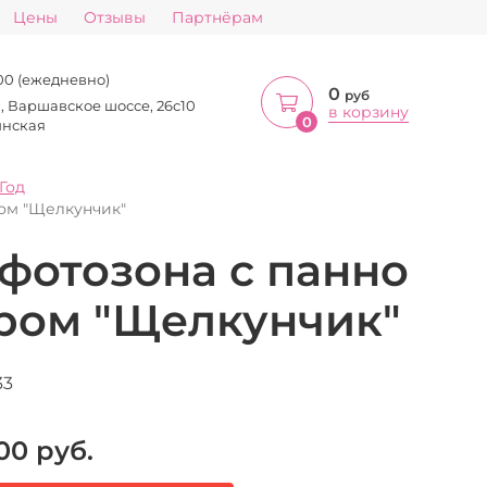
Цены
Отзывы
Партнёрам
:00 (ежедневно)
0
руб
а, Варшавское шоссе, 26с10
в корзину
0
инская
Год
ом "Щелкунчик"
фотозона с панно
ром "Щелкунчик"
33
00
руб.