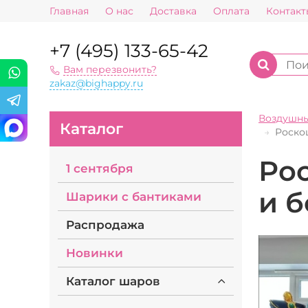
Главная
О нас
Доставка
Оплата
Контакт
+7 (495) 133-65-42
Вам перезвонить?
zakaz@bighappy.ru
Воздушн
Каталог
Роско
Ро
1 сентября
и 
Шарики с бантиками
Распродажа
Новинки
Каталог шаров