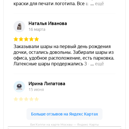
БигХэппи на карте Москвы — Яндекс Карты