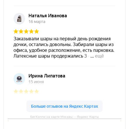
БигХэппи на карте Москвы — Яндекс Карты