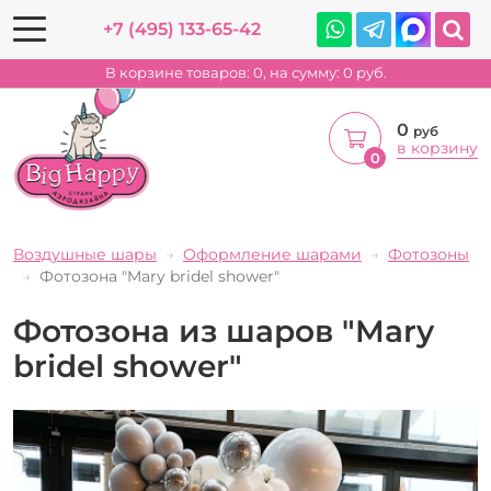
+7 (495) 133-65-42
В корзине товаров:
0
, на сумму:
0
руб.
0
руб
в корзину
0
Воздушные шары
Оформление шарами
Фотозоны
Фотозона "Mary bridel shower"
Фотозона из шаров "Mary
bridel shower"