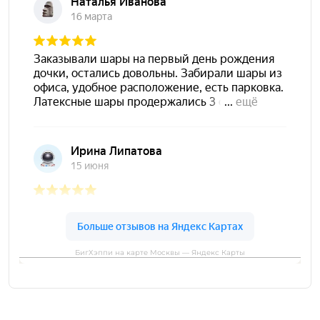
БигХэппи на карте Москвы — Яндекс Карты