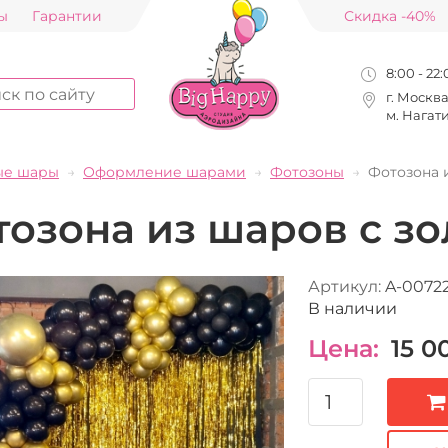
ы
Гарантии
Скидка -40%
8:00 - 22
г. Москв
м. Нагат
ые шары
Оформление шарами
Фотозоны
Фотозона 
тозона из шаров с з
Артикул:
A-0072
В наличии
Цена:
15 0