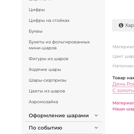
Цифры
Цифры на стойках
Хар
Буквы
Букеты из фольгированных
Материал
мини-шаров
Цвет шар
Фигуры из шаров
Наполнен
Ходячие шары
Товар на
Шары-сюрпризы
День Ро
С золот
Цветы из шаров
Аэромозайка
Материал
Наши шар
Оформление шарами
По событию