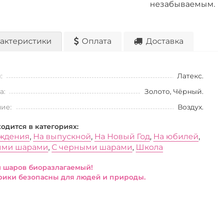
незабываемым.
актеристики
Оплата
Доставка
:
Латекс.
а:
Золото, Чёрный.
ие:
Воздух.
ходится в категориях:
ждения
,
На выпускной
,
На Новый Год
,
На юбилей
,
ыми шарами
,
С черными шарами
,
Школа
 шаров биоразлагаемый!
ики безопасны для людей и природы.