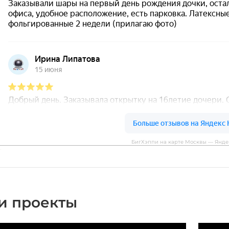
БигХэппи на карте Москвы — Янде
и проекты