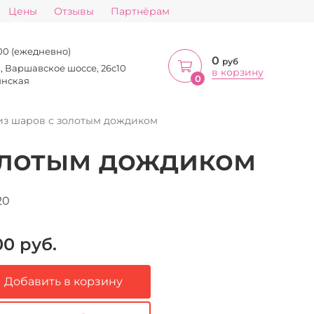
Цены
Отзывы
Партнёрам
:00 (ежедневно)
0
руб
а, Варшавское шоссе, 26с10
в корзину
0
инская
из шаров с золотым дождиком
олотым дождиком
20
00
руб.
Добавить в корзину