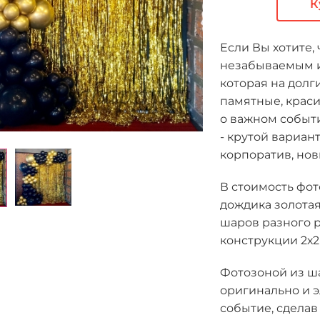
К
Если Вы хотите,
незабываемым и
которая на долг
памятные, крас
о важном событ
- крутой вариан
корпоратив, нов
В стоимость фот
дождика золотая 
шаров разного р
конструкции 2х2
Фотозоной из ш
оригинально и 
событие, сделав