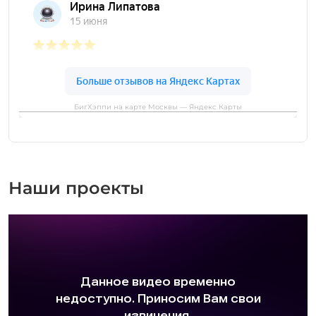
БигХэппи на карте Москвы — Яндекс Карты
Наши проекты