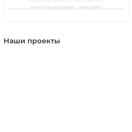
БигХэппи на карте Москвы — Яндекс Карты
Наши проекты