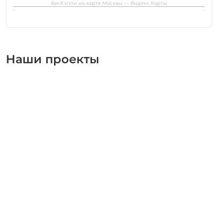
БигХэппи на карте Москвы — Яндекс Карты
Наши проекты