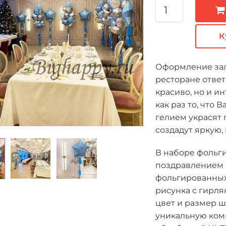
К
Оформление зала
ресторане ответ
красиво, но и 
как раз то, что
гелием украсят
создадут яркую,
В наборе фольг
поздравлением 
фольгированных
рисунка с гирля
цвет и размер ш
уникальную ком