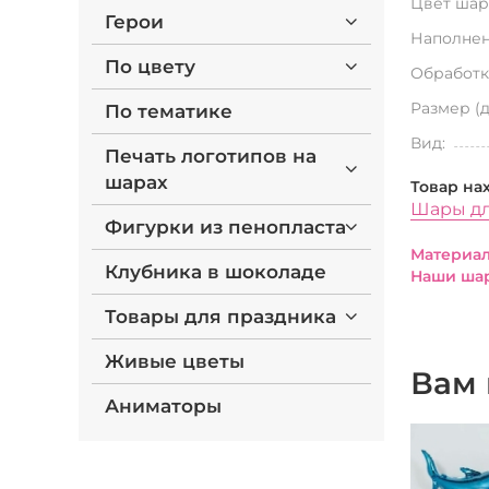
Цвет шар
Герои
Наполнен
По цвету
Обработк
Размер (
По тематике
Вид:
Печать логотипов на
шарах
Товар на
Шары дл
Фигурки из пенопласта
Материал
Клубника в шоколаде
Наши шар
Товары для праздника
Живые цветы
Вам 
Аниматоры