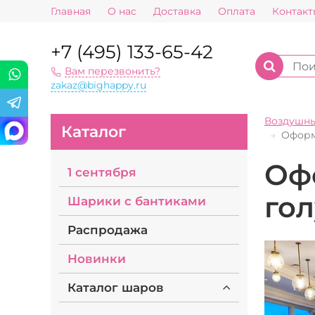
Главная
О нас
Доставка
Оплата
Контакт
+7 (495) 133-65-42
Вам перезвонить?
zakaz@bighappy.ru
Воздушн
Каталог
Оформ
Оф
1 сентября
гол
Шарики с бантиками
Распродажа
Новинки
Каталог шаров