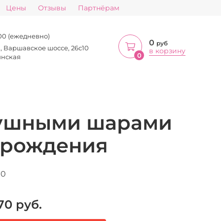
Цены
Отзывы
Партнёрам
:00 (ежедневно)
0
руб
а, Варшавское шоссе, 26с10
в корзину
0
инская
душными шарами
ь рождения
10
70
руб.