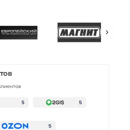
тов
клиентов
5
5
5