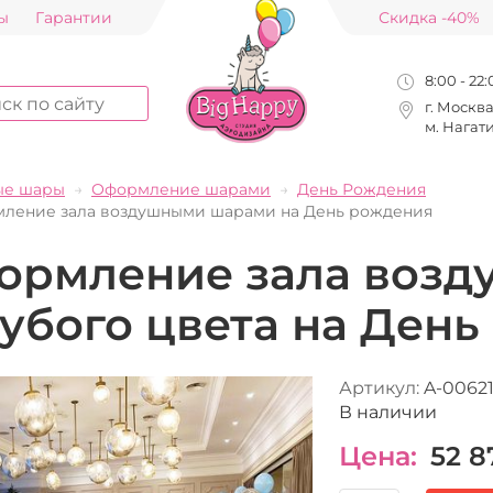
ы
Гарантии
Скидка -40%
8:00 - 22
г. Москв
м. Нагат
ые шары
Оформление шарами
День Рождения
ление зала воздушными шарами на День рождения
ормление зала воз
убого цвета на Ден
Артикул:
A-0062
В наличии
Цена:
52 8