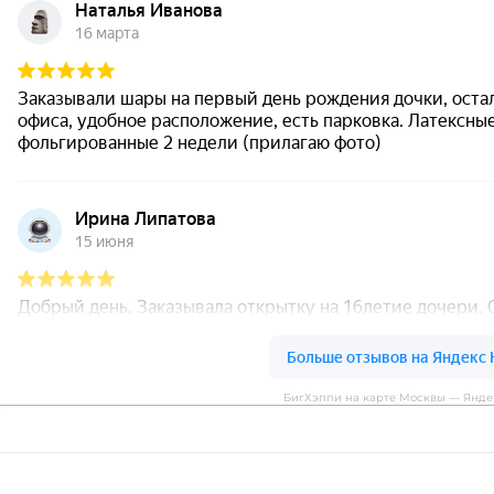
БигХэппи на карте Москвы — Янде