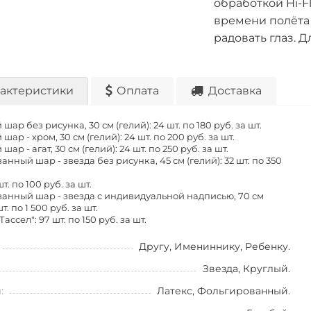
обработкой Hi-F
времени полёта 
радовать глаз. 
актеристики
Оплата
Доставка
шар без рисунка, 30 см (гелий): 24 шт. по
180 руб. за шт.
шар - хром, 30 см (гелий): 24 шт. по
200 руб. за шт.
шар - агат, 30 см (гелий): 24 шт. по
250 руб. за шт.
нный шар - звезда без рисунка, 45 см (гелий): 32 шт. по
350
шт. по
100 руб. за шт.
анный шар - звезда с индивидуальной надписью, 70 см
шт. по
1 500 руб. за шт.
Тассел": 97 шт. по
150 руб. за шт.
Другу, Имениннику, Ребенку.
Звезда, Круглый.
:
Латекс, Фольгированный.