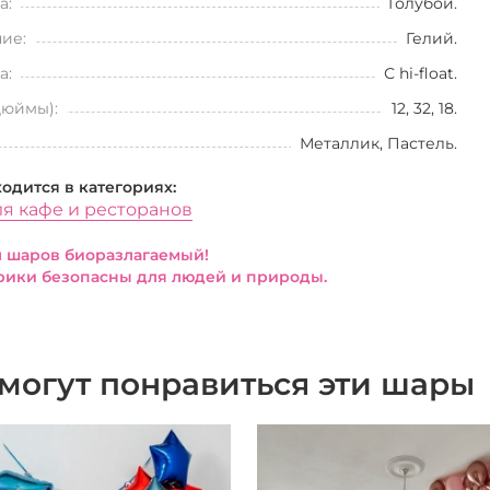
а:
Голубой.
ие:
Гелий.
а:
С hi-float.
дюймы):
12, 32, 18.
Металлик, Пастель.
ходится в категориях:
я кафе и ресторанов
 шаров биоразлагаемый!
ики безопасны для людей и природы.
могут понравиться эти шары