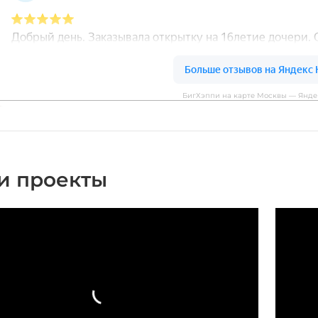
БигХэппи на карте Москвы — Янде
и проекты