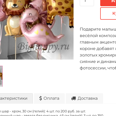
К
Подарите малыш
весёлой композ
главным акценто
короне добавят 
золотых хромир
сияние и динам
фотосессии, что
актеристики
Оплата
Доставка
шар - хром, 30 см (гелий): 4 шт. по
200 руб. за шт.
нный шар - звезда без рисунка, 45 см (гелий): 3 шт. по
350