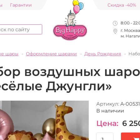
ы
Гарантии
Скидка -40%
8:00 - 22
г. Москв
м. Нагат
ые шары
Оформление шарами
День Рождения
Набо
бор воздушных шаро
есёлые Джунгли»
Артикул:
A-00531
В наличии
Цена:
6 25