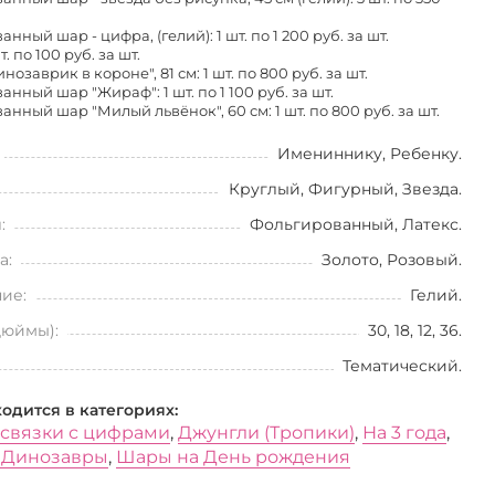
нный шар - цифра, (гелий): 1 шт. по
1 200 руб. за шт.
т. по
100 руб. за шт.
нозаврик в короне", 81 см: 1 шт. по
800 руб. за шт.
анный шар "Жираф": 1 шт. по
1 100 руб. за шт.
анный шар "Милый львёнок", 60 см: 1 шт. по
800 руб. за шт.
Имениннику, Ребенку.
Круглый, Фигурный, Звезда.
:
Фольгированный, Латекс.
а:
Золото, Розовый.
ие:
Гелий.
дюймы):
30, 18, 12, 36.
Тематический.
ходится в категориях:
 связки с цифрами
,
Джунгли (Тропики)
,
На 3 года
,
 Динозавры
,
Шары на День рождения