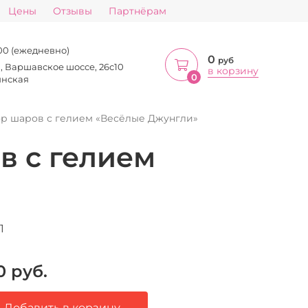
Цены
Отзывы
Партнёрам
:00 (ежедневно)
0
руб
а, Варшавское шоссе, 26с10
в корзину
0
инская
р шаров с гелием «Весёлые Джунгли»
в с гелием
1
0
руб.
Добавить в корзину