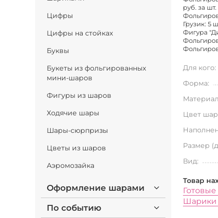
руб. за шт.
Цифры
Фольгирова
Грузик: 5 ш
Фигура "Ди
Цифры на стойках
Фольгиров
Фольгиров
Буквы
Для кого:
Букеты из фольгированных
мини-шаров
Форма:
Фигуры из шаров
Материал
Ходячие шары
Цвет шар
Наполнен
Шары-сюрпризы
Размер (
Цветы из шаров
Вид:
Аэромозайка
Товар на
Оформление шарами
Готовые
Шарики
По событию