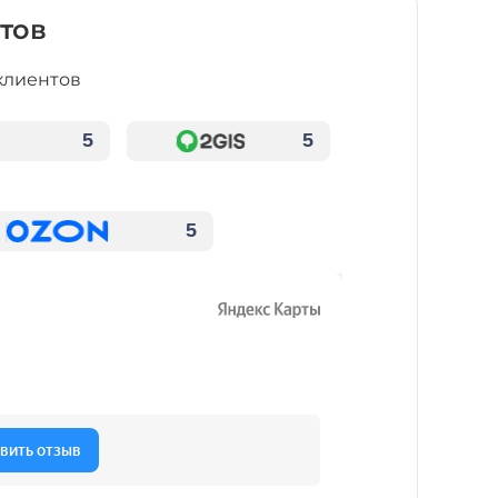
тов
клиентов
5
5
5