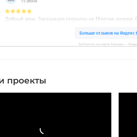
БигХэппи на карте Москвы — Янде
и проекты