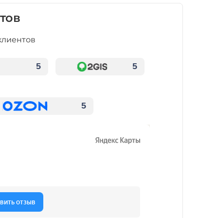
тов
клиентов
5
5
5