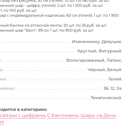
шар без рисунка, 30 см (гелий): 10 шт. по
180 руб. за шт.
нный шар - цифра, (гелий): 2 шт. по
1 200 руб. за шт.
т. по
100 руб. за шт.
р с индивидуальной надписью, 60 см (гелий): 1 шт. по
1 900
ный бантик из атласной ленты: 20 шт. по
25 руб. за шт.
нный шар "Бант", 99 см: 1 шт. по
900 руб. за шт.
Имениннику, Девушке.
Круглый, Фигурный.
:
Фольгированный, Латекс.
а:
Чёрный, Белый.
ие:
Гелий.
дюймы):
36, 12, 24.
Тематический.
ходится в категориях:
 связки с цифрами
,
С бантиками
,
Шары на День
ия