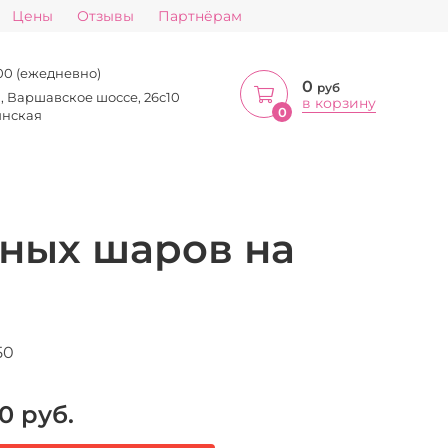
Цены
Отзывы
Партнёрам
:00 (ежедневно)
0
руб
а, Варшавское шоссе, 26с10
в корзину
0
инская
ных шаров на
50
0
руб.