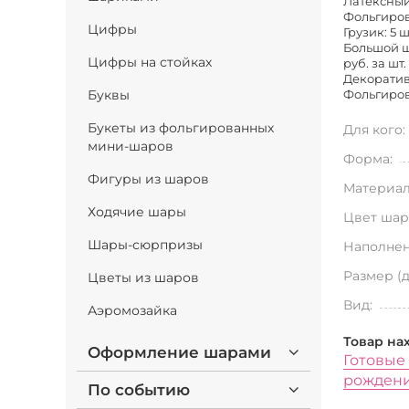
Латексный 
Фольгирова
Цифры
Грузик: 5 ш
Большой ша
Цифры на стойках
руб. за шт.
Декоратив
Буквы
Фольгирова
Букеты из фольгированных
Для кого:
мини-шаров
Форма:
Фигуры из шаров
Материал
Ходячие шары
Цвет шар
Шары-сюрпризы
Наполнен
Размер (
Цветы из шаров
Вид:
Аэромозайка
Товар на
Оформление шарами
Готовые
рожден
По событию