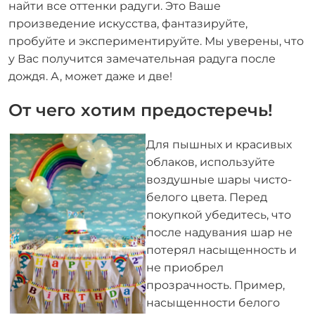
найти все оттенки радуги. Это Ваше
произведение искусства, фантазируйте,
пробуйте и экспериментируйте. Мы уверены, что
у Вас получится замечательная радуга после
дождя. А, может даже и две!
От чего хотим предостеречь!
Для пышных и красивых
облаков, используйте
воздушные шары чисто-
белого цвета. Перед
покупкой убедитесь, что
после надувания шар не
потерял насыщенность и
не приобрел
прозрачность. Пример,
насыщенности белого