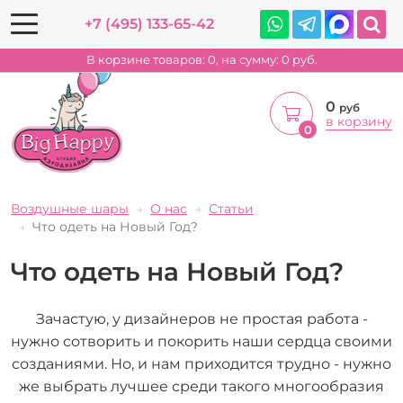
+7 (495) 133-65-42
В корзине товаров:
0
, на сумму:
0
руб.
0
руб
в корзину
0
Воздушные шары
О нас
Статьи
Что одеть на Новый Год?
Что одеть на Новый Год?
Зачастую, у дизайнеров не простая работа -
нужно сотворить и покорить наши сердца своими
созданиями. Но, и нам приходится трудно - нужно
же выбрать лучшее среди такого многообразия