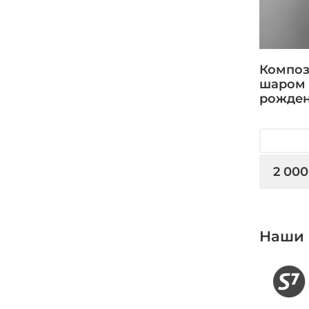
Композ
шаром 
рожде
2 000
Наши 