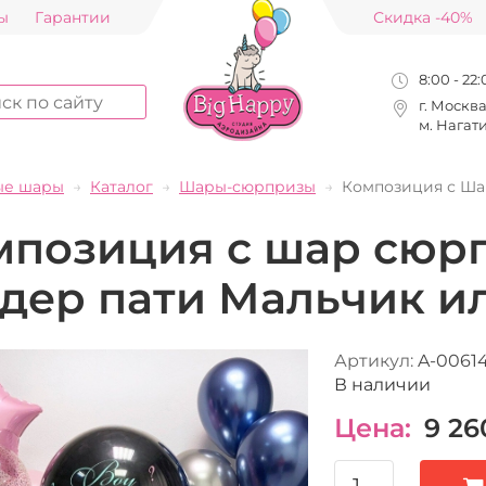
ы
Гарантии
Скидка -40%
8:00 - 22
г. Москв
м. Нагат
ые шары
Каталог
Шары-сюрпризы
Композиция с Ша
мпозиция с шар сюр
ндер пати Мальчик и
Артикул:
A-0061
В наличии
Цена:
9 26