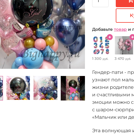
К
Добавьте
товар
и 
1 300
3 470
руб.
руб.
Гендер-пати - п
узнают пол мал
жизни родителе
и счастливыми 
эмоции можно с
с шаром-сюрпри
«Мальчик или де
Эта волнующая 