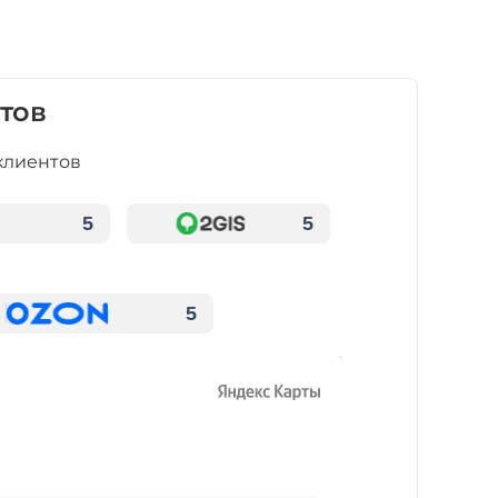
тов
клиентов
5
5
5