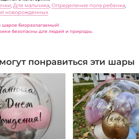
очки
,
Для мальчика
,
Определение пола ребенка
,
ля новорожденных
 шаров биоразлагаемый!
ики безопасны для людей и природы.
могут понравиться эти шары