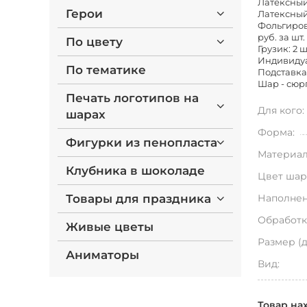
Латексный 
Герои
Латексный 
Фольгирова
руб. за шт.
По цвету
Грузик: 2 ш
Индивидуа
По тематике
Подставка
Шар - сюрп
Печать логотипов на
Для кого:
шарах
Форма:
Фигурки из пенопласта
Материал
Клубника в шоколаде
Цвет шар
Товары для праздника
Наполнен
Обработк
Живые цветы
Размер (
Аниматоры
Вид:
Товар на