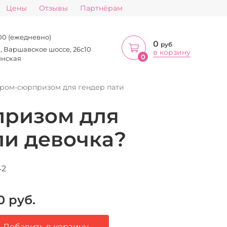
Цены
Отзывы
Партнёрам
:00 (ежедневно)
0
руб
а, Варшавское шоссе, 26с10
в корзину
0
инская
ром-сюрпризом для гендер пати
призом для
ли девочка?
42
0
руб.
Добавить в корзину