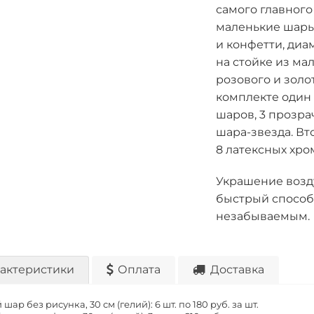
самого главного
маленькие шары
и конфетти, диа
на стойке из ма
розового и золо
комплекте один 
шаров, 3 прозра
шара-звезда. Вт
8 латексных хро
Украшение возд
быстрый способ
незабываемым.
актеристики
Оплата
Доставка
шар без рисунка, 30 см (гелий): 6 шт. по
180 руб. за шт.