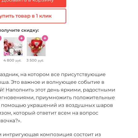
упить товар в 1 клик
получите скидку:
4 800
3 500
руб.
руб.
раздник, на котором все присутствующие
ыша. Это важное и волнующее событие в
й! Наполнить этот день яркими, радостными
мгновениями, приумножить положительные
 помощью украшений из воздушных шаров
зом, который ответит всем на вопрос
вочка?».
и интригующая композиция состоит из