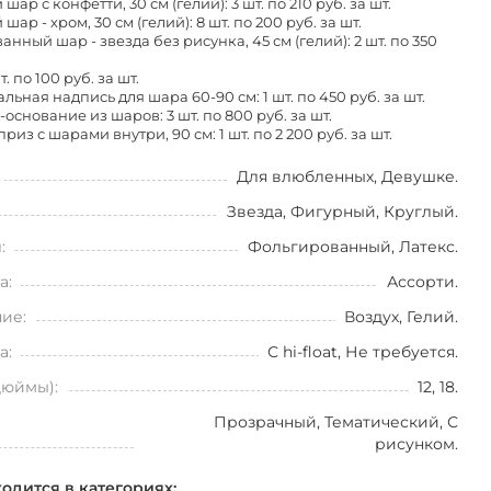
шар с конфетти, 30 см (гелий): 3 шт. по
210 руб. за шт.
шар - хром, 30 см (гелий): 8 шт. по
200 руб. за шт.
нный шар - звезда без рисунка, 45 см (гелий): 2 шт. по
350
т. по
100 руб. за шт.
льная надпись для шара 60-90 см: 1 шт. по
450 руб. за шт.
-основание из шаров: 3 шт. по
800 руб. за шт.
риз с шарами внутри, 90 см: 1 шт. по
2 200 руб. за шт.
Для влюбленных, Девушке.
Звезда, Фигурный, Круглый.
:
Фольгированный, Латекс.
а:
Ассорти.
ие:
Воздух, Гелий.
а:
С hi-float, Не требуется.
дюймы):
12, 18.
Прозрачный, Тематический, С
рисунком.
ходится в категориях: