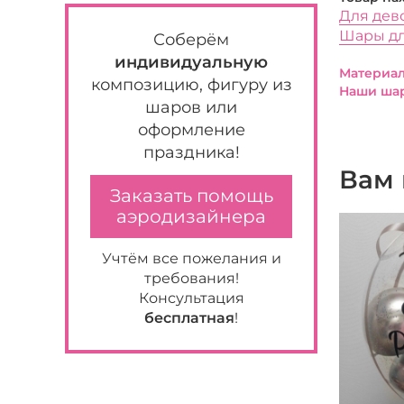
Для дев
Шары д
Соберём
индивидуальную
Материал
композицию, фигуру из
Наши шар
шаров или
оформление
праздника!
Вам 
Заказать помощь
аэродизайнера
Учтём все пожелания и
требования!
Консультация
бесплатная
!