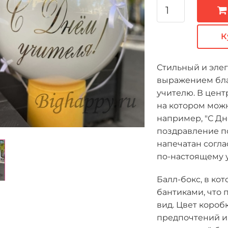
К
Стильный и элег
выражением бла
учителю. В цен
на котором мож
например, "С Дн
поздравление по
напечатан согла
по-настоящему 
Балл-бокс, в к
бантиками, что
вид. Цвет короб
предпочтений и 