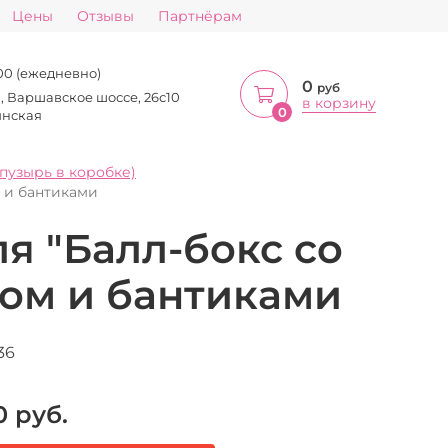
Цены
Отзывы
Партнёрам
:00 (ежедневно)
0
руб
а, Варшавское шоссе, 26с10
в корзину
0
инская
пузырь в коробке)
 и бантиками
я "Балл-бокс со
ом и бантиками
36
0
руб.