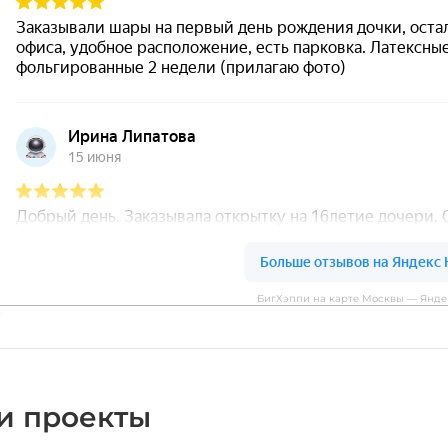
БигХэппи на карте Москвы — Янде
и проекты