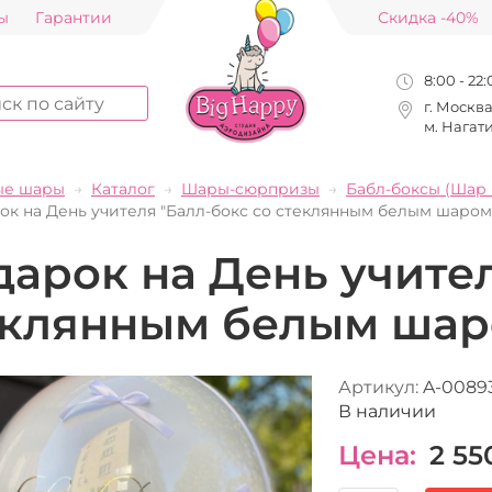
ы
Гарантии
Скидка -40%
8:00 - 22
г. Москв
м. Нагат
ые шары
Каталог
Шары-сюрпризы
Бабл-боксы (Шар 
ок на День учителя "Балл-бокс со стеклянным белым шаром
арок на День учител
еклянным белым шар
Артикул:
A-0089
В наличии
Цена:
2 55