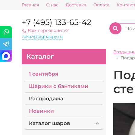
Главная
О нас
Доставка
Оплата
Контакт
+7 (495) 133-65-42
Вам перезвонить?
zakaz@bighappy.ru
Воздушн
Каталог
Подар
Под
1 сентября
ст
Шарики с бантиками
Распродажа
Новинки
Каталог шаров