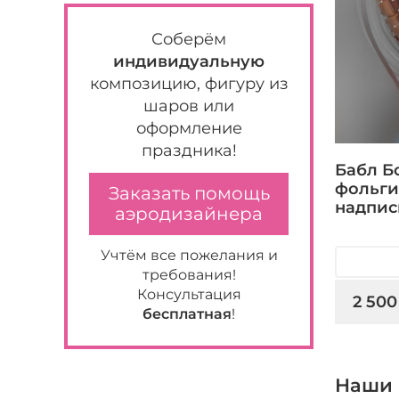
Соберём
индивидуальную
композицию, фигуру из
шаров или
оформление
праздника!
Бабл Б
фольги
Заказать помощь
надпис
аэродизайнера
Учтём все пожелания и
требования!
Консультация
2 500
бесплатная
!
Наши 