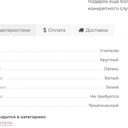
подарок ещё бо
конкретного слу
актеристики
Оплата
Доставка
Учителю.
Круглый.
:
Латекс.
а:
Белый.
ие:
Гелий.
а:
Не требуется.
Тематический.
ходится в категориях:
ителя