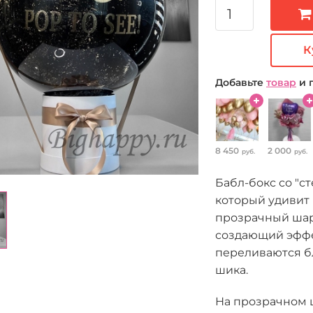
К
Добавьте
товар
и 
8 450
2 000
руб.
руб.
Бабл-бокс со "с
который удивит 
прозрачный шар,
создающий эффе
переливаются б
шика.
На прозрачном 