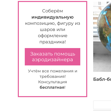
Соберём
индивидуальную
композицию, фигуру из
шаров или
оформление
праздника!
Заказать помощь
аэродизайнера
Учтём все пожелания и
требования!
Бабл-б
Консультация
бесплатная
!