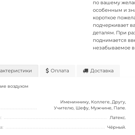
по вашему желан
особенным и зна
короткое пожела
подчеркивает в
деталям. При р
поднимается вве
незабываемое в
актеристики
Оплата
Доставка
ие воздухом
Имениннику, Коллеге, Другу,
Учителю, Шефу, Мужчине, Папе.
:
Латекс.
а:
Чёрный.