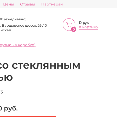
Цены
Отзывы
Партнёрам
:00 (ежедневно)
0
руб
а, Варшавское шоссе, 26с10
в корзину
0
инская
пузырь в коробке)
со стеклянным
ью
13
0
руб.