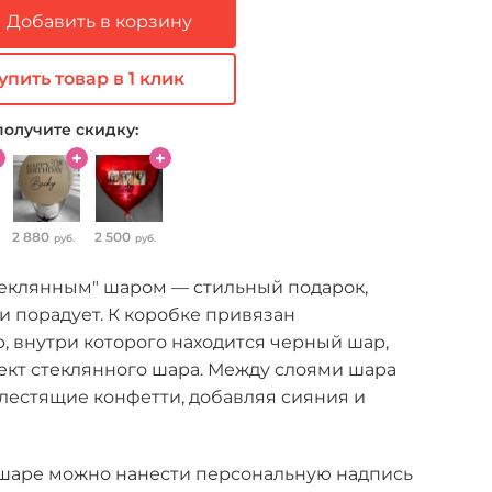
Добавить в корзину
упить товар в 1 клик
получите скидку:
2 880
2 500
руб.
руб.
теклянным" шаром — стильный подарок,
и порадует. К коробке привязан
 внутри которого находится черный шар,
кт стеклянного шара. Между слоями шара
лестящие конфетти, добавляя сияния и
шаре можно нанести персональную надпись