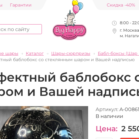
ы
Гарантии
Скидка -40%
8:00 - 22
г. Москв
м. Нагат
ые шары
Каталог
Шары-сюрпризы
Бабл-боксы (Шар 
тный баблобокс со стеклянным шаром и Вашей надписью
фектный баблобокс 
ром и Вашей надпис
Артикул:
A-0086
В наличии
Цена:
2 55