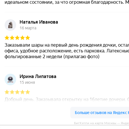
БигХэппи на карте Москвы — Янде