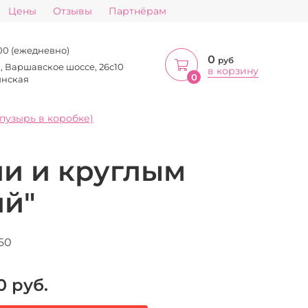
Цены
Отзывы
Партнёрам
:00 (ежедневно)
0
руб
а, Варшавское шоссе, 26с10
в корзину
0
инская
пузырь в коробке)
ли и круглым
ий"
60
0
руб.