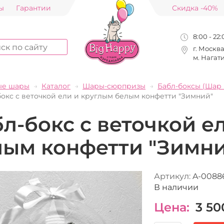
ы
Гарантии
Скидка -40%
8:00 - 22
г. Москв
м. Нагат
ые шары
Каталог
Шары-сюрпризы
Бабл-боксы (Шар 
бокс с веточкой ели и круглым белым конфетти "Зимний"
л-бокс с веточкой е
лым конфетти "Зимн
Артикул:
A-0088
В наличии
Цена:
3 50