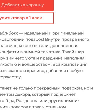
Добавить в корзину
упить товар в 1 клик
бабл-бокс — идеальный и оригинальный
 новогодний подарок! Внутри прозрачного
настоящая веточка ели, дополненная
онфетти в зимней тематике. Такой шар
ру зимнего уюта и праздника, наполняя
егкостью и волшебством. Вся композиция
изысканно и красиво, добавляя особую
торжеству.
станет не только прекрасным подарком, но и
ентом декора, который подчеркнет
о Года, Рождества или других зимних
чить подарок в таком стильном