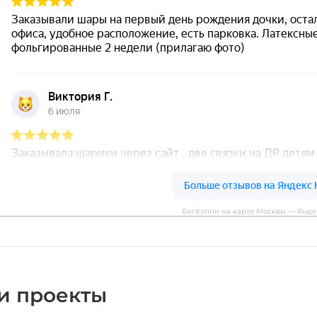
БигХэппи на карте Москвы — Янде
и проекты