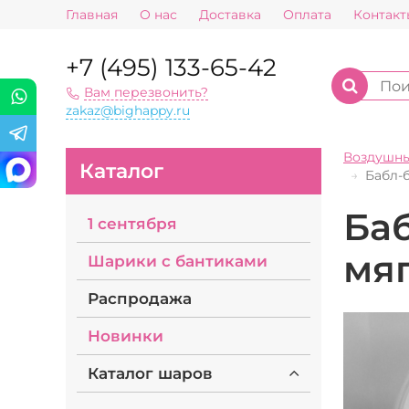
Главная
О нас
Доставка
Оплата
Контакт
+7 (495) 133-65-42
Вам перезвонить?
zakaz@bighappy.ru
Воздушн
Каталог
Бабл-
Ба
1 сентября
мя
Шарики с бантиками
Распродажа
Новинки
Каталог шаров