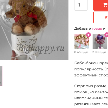
К
Добавьте
товар
и 
8 450
2 000
руб.
руб.
Бабл-боксы пре
популярность. Э
эффектный спос
Сюрприз размеща
помощью ленточ
наполненный ге
развязывает лен