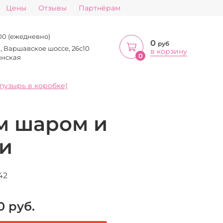
Цены
Отзывы
Партнёрам
:00 (ежедневно)
0
руб
а, Варшавское шоссе, 26с10
в корзину
0
инская
пузырь в коробке)
м шаром и
ри
42
0
руб.