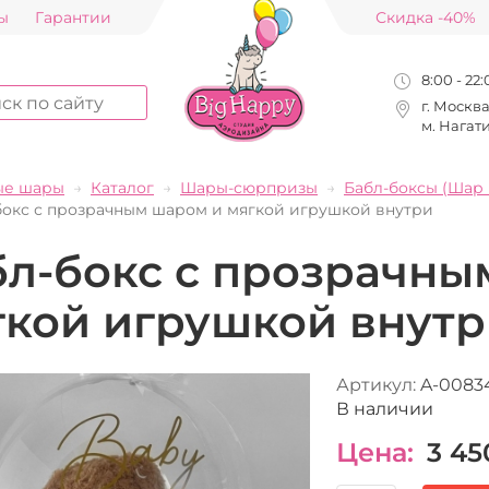
ы
Гарантии
Скидка -40%
8:00 - 22
г. Москв
м. Нагат
ые шары
Каталог
Шары-сюрпризы
Бабл-боксы (Шар 
бокс с прозрачным шаром и мягкой игрушкой внутри
бл-бокс с прозрачны
гкой игрушкой внут
Артикул:
A-0083
В наличии
Цена:
3 45