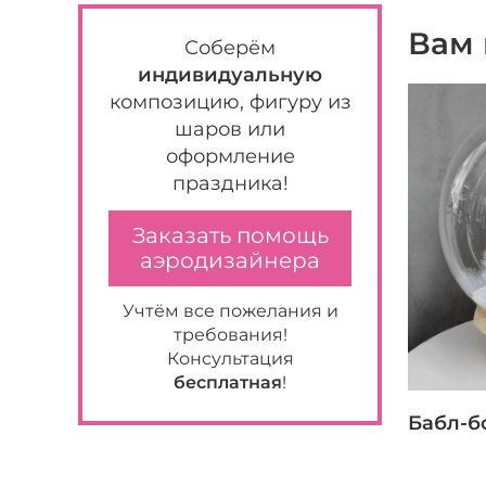
Вам 
Соберём
индивидуальную
композицию, фигуру из
шаров или
оформление
праздника!
Заказать помощь
аэродизайнера
Учтём все пожелания и
требования!
Консультация
бесплатная
!
Бабл-б