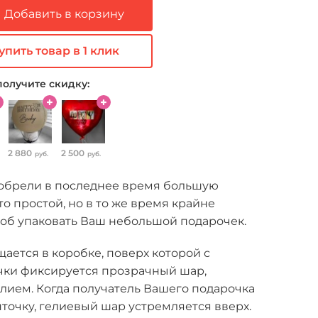
Добавить в корзину
упить товар в 1 клик
получите скидку:
2 880
2 500
руб.
руб.
обрели в последнее время большую
то простой, но в то же время крайне
об упаковать Ваш небольшой подарочек.
ется в коробке, поверх которой с
ки фиксируется прозрачный шар,
лием. Когда получатель Вашего подарочка
точку, гелиевый шар устремляется вверх.