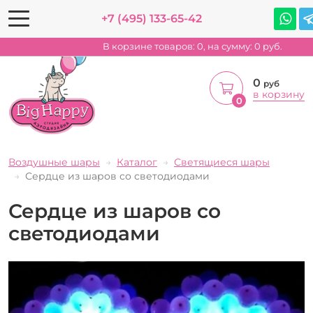
+7 (495) 133-65-42
В корзине товаров:
0
, на сумму:
0
руб.
0
руб
в корзину
0
Воздушные шары
Каталог
Светящиеся шары
Сердце из шаров со светодиодами
Сердце из шаров со
светодиодами