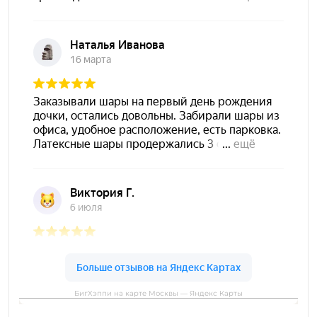
БигХэппи на карте Москвы — Яндекс Карты