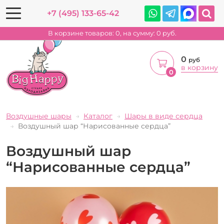
+7 (495) 133-65-42
В корзине товаров:
0
, на сумму:
0
руб.
0
руб
в корзину
0
Воздушные шары
Каталог
Шары в виде сердца
Воздушный шар “Нарисованные сердца”
Воздушный шар
“Нарисованные сердца”