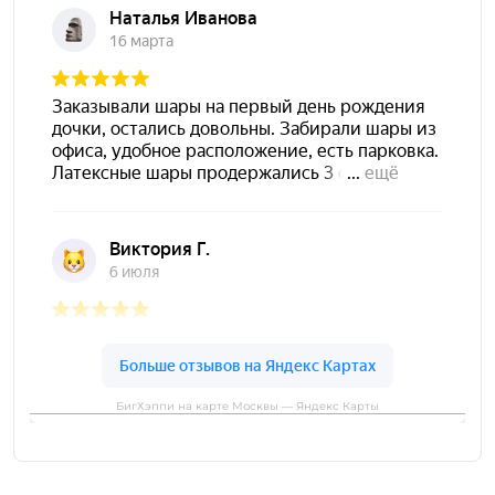
БигХэппи на карте Москвы — Яндекс Карты